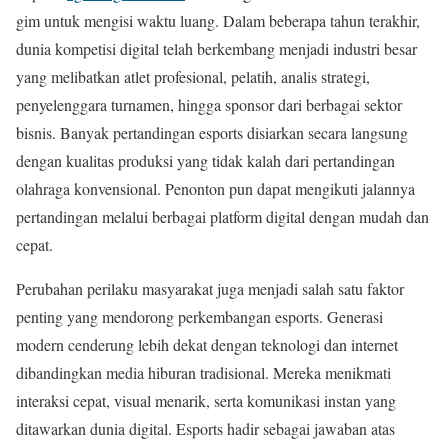
gim untuk mengisi waktu luang. Dalam beberapa tahun terakhir,
dunia kompetisi digital telah berkembang menjadi industri besar
yang melibatkan atlet profesional, pelatih, analis strategi,
penyelenggara turnamen, hingga sponsor dari berbagai sektor
bisnis. Banyak pertandingan esports disiarkan secara langsung
dengan kualitas produksi yang tidak kalah dari pertandingan
olahraga konvensional. Penonton pun dapat mengikuti jalannya
pertandingan melalui berbagai platform digital dengan mudah dan
cepat.
Perubahan perilaku masyarakat juga menjadi salah satu faktor
penting yang mendorong perkembangan esports. Generasi
modern cenderung lebih dekat dengan teknologi dan internet
dibandingkan media hiburan tradisional. Mereka menikmati
interaksi cepat, visual menarik, serta komunikasi instan yang
ditawarkan dunia digital. Esports hadir sebagai jawaban atas