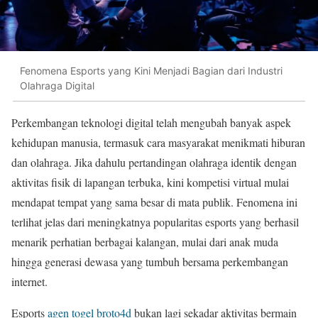
Fenomena Esports yang Kini Menjadi Bagian dari Industri
Olahraga Digital
Perkembangan teknologi digital telah mengubah banyak aspek
kehidupan manusia, termasuk cara masyarakat menikmati hiburan
dan olahraga. Jika dahulu pertandingan olahraga identik dengan
aktivitas fisik di lapangan terbuka, kini kompetisi virtual mulai
mendapat tempat yang sama besar di mata publik. Fenomena ini
terlihat jelas dari meningkatnya popularitas esports yang berhasil
menarik perhatian berbagai kalangan, mulai dari anak muda
hingga generasi dewasa yang tumbuh bersama perkembangan
internet.
Esports
agen togel broto4d
bukan lagi sekadar aktivitas bermain